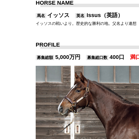
HORSE NAME
イッソス
Issus（英語）
馬名
英名
イッソスの戦いより。歴史的な勝利の地。父名より連想
PROFILE
5,000万円
400口
満
募集総額
募集総口数