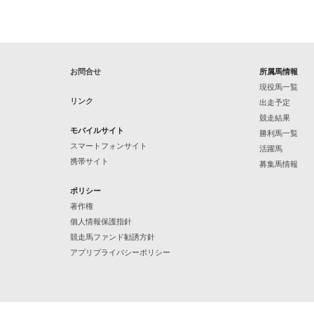
お問合せ
所属馬情報
現役馬一覧
リンク
出走予定
競走結果
モバイルサイト
勝利馬一覧
スマートフォンサイト
活躍馬
携帯サイト
募集馬情報
ポリシー
著作権
個人情報保護指針
競走馬ファンド勧誘方針
アプリプライバシーポリシー