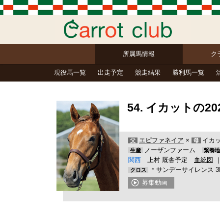
所属馬情報
ク
現役馬一覧
出走予定
競走結果
勝利馬一覧
54. イカットの20
エピファネイア
×
イカッ
父
母
ノーザンファーム
生産
繋養地
関西
上村 厩舎予定
血統図
＊サンデーサイレンス 3D×4S,
クロス
募集動画