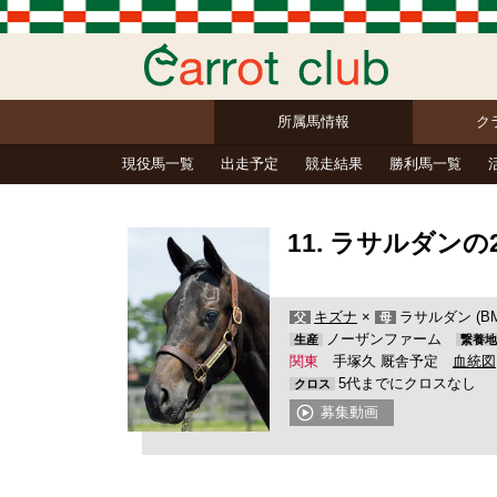
所属馬情報
ク
現役馬一覧
出走予定
競走結果
勝利馬一覧
11. ラサルダンの2
キズナ
×
ラサルダン (BM
父
母
ノーザンファーム
生産
繋養地
関東
手塚久 厩舎予定
血統図
5代までにクロスなし
クロス
募集動画