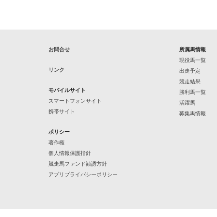
お問合せ
所属馬情報
現役馬一覧
リンク
出走予定
競走結果
モバイルサイト
勝利馬一覧
スマートフォンサイト
活躍馬
携帯サイト
募集馬情報
ポリシー
著作権
個人情報保護指針
競走馬ファンド勧誘方針
アプリプライバシーポリシー