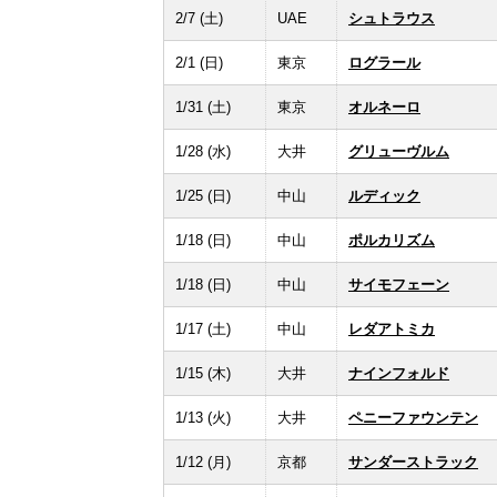
2/7 (土)
UAE
シュトラウス
2/1 (日)
東京
ログラール
1/31 (土)
東京
オルネーロ
1/28 (水)
大井
グリューヴルム
1/25 (日)
中山
ルディック
1/18 (日)
中山
ポルカリズム
1/18 (日)
中山
サイモフェーン
1/17 (土)
中山
レダアトミカ
1/15 (木)
大井
ナインフォルド
1/13 (火)
大井
ペニーファウンテン
1/12 (月)
京都
サンダーストラック