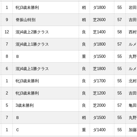
1
牝)3歳未勝利
稍
ダ1800
55
岩田
9
脊振山特別
稍
芝2600
57
吉田
12
混)4歳上2勝クラス
良
芝1400
58
西村
7
混)4歳上1勝クラス
良
ダ1800
57
ルメ
8
Ｂ
重
ダ1500
55
丸野
6
混)4歳上1勝クラス
良
芝1800
55
ルメ
1
牝)3歳未勝利
良
ダ1700
55
北村
2
牝)3歳未勝利
良
芝1200
55
吉田
5
3歳未勝利
良
芝2000
57
亀田
7
Ｂ
稍
ダ1500
55
丸野
1
Ｃ
重
ダ1400
55
加藤