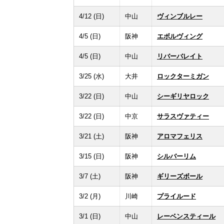
4/12 (日)
中山
ヴィンブルレー
4/5 (日)
阪神
エボルヴィング
4/5 (日)
中山
リバーバレイト
3/25 (水)
大井
ロックターミガン
3/22 (日)
中山
シーギリヤロック
3/22 (日)
中京
サラスヴァティー
3/21 (土)
阪神
アロマフェリス
3/15 (日)
阪神
シルバーリム
3/7 (土)
阪神
ギリーズボール
3/2 (月)
川崎
プライルード
3/1 (日)
中山
レーベンスティール