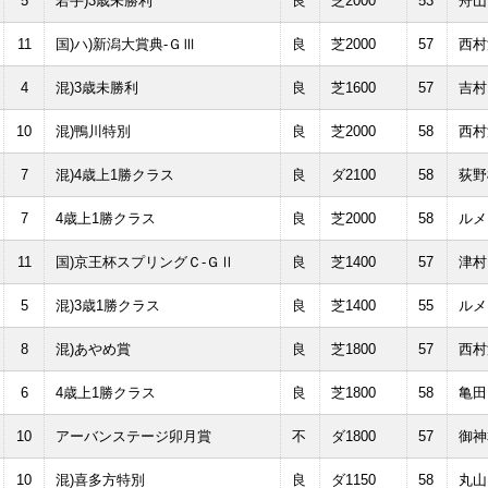
5
若手)3歳未勝利
良
芝2000
53
舟山
11
国)ハ)新潟大賞典-ＧⅢ
良
芝2000
57
西村
4
混)3歳未勝利
良
芝1600
57
吉村
10
混)鴨川特別
良
芝2000
58
西村
7
混)4歳上1勝クラス
良
ダ2100
58
荻野
7
4歳上1勝クラス
良
芝2000
58
ルメ
11
国)京王杯スプリングＣ-ＧⅡ
良
芝1400
57
津村
5
混)3歳1勝クラス
良
芝1400
55
ルメ
8
混)あやめ賞
良
芝1800
57
西村
6
4歳上1勝クラス
良
芝1800
58
亀田
10
アーバンステージ卯月賞
不
ダ1800
57
御神
10
混)喜多方特別
良
ダ1150
58
丸山