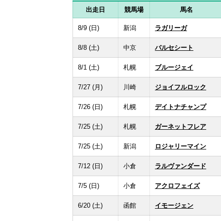
出走日
競馬場
馬名
8/9 (日)
新潟
ラガリーガ
8/8 (土)
中京
バルセシート
8/1 (土)
札幌
ブルージェイ
7/27 (月)
川崎
ジョイフルロック
7/26 (日)
札幌
デイトナチャンプ
7/25 (土)
札幌
ガーネットフレア
7/25 (土)
新潟
ロジャリーマイン
7/12 (日)
小倉
ラルヴァンダード
7/5 (日)
小倉
アクロフェイズ
6/20 (土)
函館
イモージェン