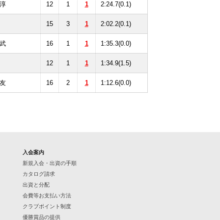
淳
12
1
1
2:24.7(0.1)
15
3
1
2:02.2(0.1)
武
16
1
1
1:35.3(0.0)
12
1
1
1:34.9(1.5)
友
16
2
1
1:12.6(0.0)
入会案内
新規入会・出資の手順
カタログ請求
出資と分配
会費等お支払い方法
クラブポイント制度
優勝賞品の提供