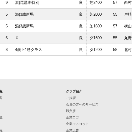
9
混)琵琶湖特別
良
芝2400
57
西村
5
混)3歳新馬
良
芝2000
55
戸崎
5
混)3歳新馬
良
芝1600
57
横山
6
Ｃ
良
ダ1500
55
丸野
8
4歳上1勝クラス
良
ダ1200
58
北村
報
クラブ紹介
覧
ご挨拶
会員の方へのサービス
勝負服
覧
企業ロゴ
企業マスコット
報
企業広告