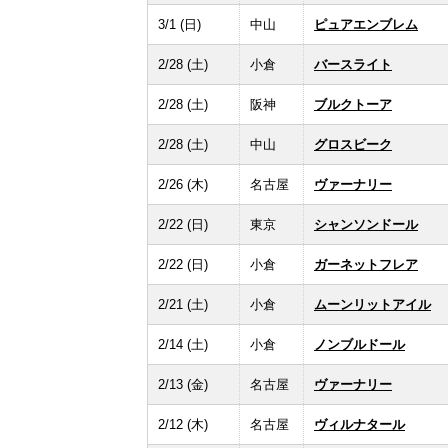
3/1 (日)
中山
ピュアエンブレム
2/28 (土)
小倉
バースライト
2/28 (土)
阪神
ブルクトーア
2/28 (土)
中山
グロスビーク
2/26 (木)
名古屋
ヴァーナリー
2/22 (日)
東京
シャンソンドール
2/22 (日)
小倉
ガーネットフレア
2/21 (土)
小倉
ムーンリットアイル
2/14 (土)
小倉
ノンブルドール
2/13 (金)
名古屋
ヴァーナリー
2/12 (木)
名古屋
ヴィルナタール