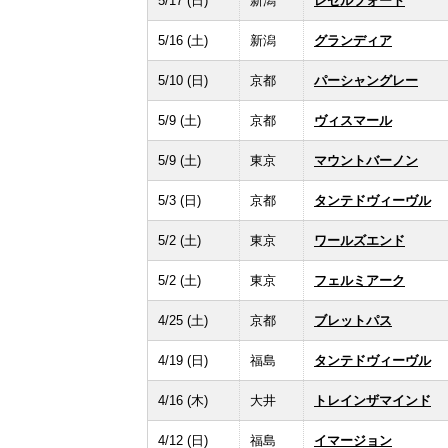
5/17 (日)
新潟
レゼルフォート
5/16 (土)
新潟
グランディア
5/10 (日)
京都
パーシャングレー
5/9 (土)
京都
ヴィスマール
5/9 (土)
東京
マウントバーノン
5/3 (日)
京都
タンテドヴィーヴル
5/2 (土)
東京
ワールズエンド
5/2 (土)
東京
フェルミアーク
4/25 (土)
京都
ブレットパス
4/19 (日)
福島
タンテドヴィーヴル
4/16 (木)
大井
トレインザマインド
4/12 (日)
福島
イマージョン