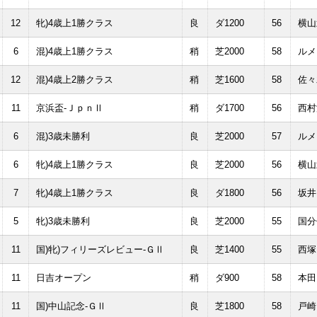
12
牝)4歳上1勝クラス
良
ダ1200
56
横山
6
混)4歳上1勝クラス
稍
芝2000
58
ルメ
12
混)4歳上2勝クラス
稍
芝1600
58
佐々
11
京浜盃-ＪｐｎⅡ
稍
ダ1700
56
西村
6
混)3歳未勝利
良
芝2000
57
ルメ
6
牝)4歳上1勝クラス
良
芝2000
56
横山
7
牝)4歳上1勝クラス
良
ダ1800
56
坂井
5
牝)3歳未勝利
良
芝2000
55
国分
11
国)牝)フィリーズレビュー-ＧⅡ
良
芝1400
55
西塚
11
日吉オープン
稍
ダ900
58
本田
11
国)中山記念-ＧⅡ
良
芝1800
58
戸崎