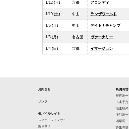
1/12 (月)
京都
アロンディ
1/10 (土)
中山
ランザワールド
1/5 (月)
中山
デイトナチャンプ
1/5 (月)
名古屋
ヴァーナリー
1/4 (日)
京都
イマージョン
お問合せ
所属馬情
現役馬一
リンク
出走予定
競走結果
モバイルサイト
勝利馬一
スマートフォンサイト
活躍馬
携帯サイト
募集馬情