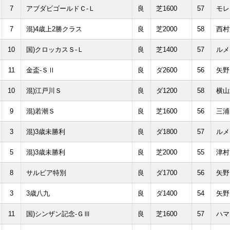
7
アブダビゴールドＣ-Ｌ
良
芝1600
57
モレ
7
混)4歳上2勝クラス
良
芝2000
58
西村
10
国)クロッカスＳ-Ｌ
良
芝1400
57
ルメ
11
金盃-ＳⅡ
良
ダ2600
56
矢野
10
混)江戸川Ｓ
良
ダ1200
58
横山
9
混)若潮Ｓ
良
芝1600
56
三浦
3
混)3歳未勝利
良
ダ1800
57
ルメ
5
混)3歳未勝利
良
芝2000
55
津村
8
サルビア特別
良
ダ1700
56
矢野
3
3歳八九
良
ダ1400
54
矢野
11
国)シンザン記念-ＧⅢ
良
芝1600
57
ハマ