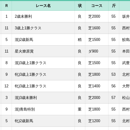
Ｒ
レース名
状
コース
斤
1
2歳未勝利
良
芝2000
55
坂井
11
3歳上1勝クラス
良
芝1600
55
西村
5
混)2歳新馬
稍
芝1500
55
鮫島
11
星火燎原賞
良
ダ900
55
本田
8
混)3歳上1勝クラス
良
芝1500
55
武豊
9
牝)3歳上1勝クラス
良
芝1800
53
北村
12
牝)3歳上1勝クラス
良
芝1400
56
大野
3
混)3歳未勝利
良
芝2000
57
松山
9
混)青島特別
重
芝1800
55
西村
5
牝)2歳新馬
良
芝1200
55
北村