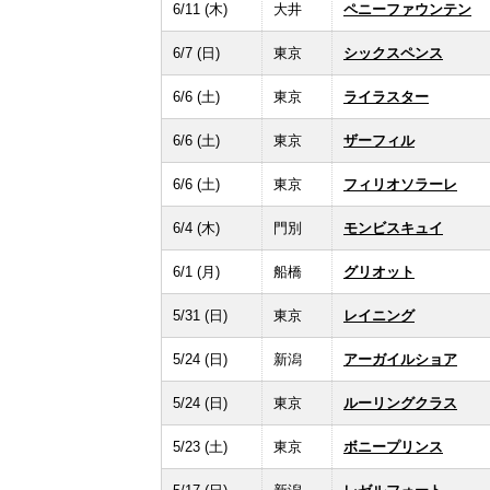
6/11 (木)
大井
ペニーファウンテン
6/7 (日)
東京
シックスペンス
6/6 (土)
東京
ライラスター
6/6 (土)
東京
ザーフィル
6/6 (土)
東京
フィリオソラーレ
6/4 (木)
門別
モンビスキュイ
6/1 (月)
船橋
グリオット
5/31 (日)
東京
レイニング
5/24 (日)
新潟
アーガイルショア
5/24 (日)
東京
ルーリングクラス
5/23 (土)
東京
ボニープリンス