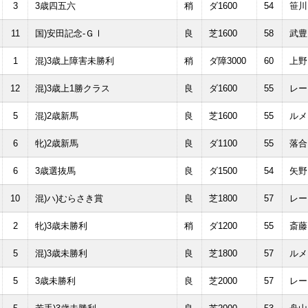
3
3歳四五六
稍
ダ1600
54
笹川
11
国)安田記念-ＧⅠ
良
芝1600
58
武豊
1
混)3歳上障害未勝利
稍
ダ障3000
60
上野
12
混)3歳上1勝クラス
良
ダ1600
55
レー
5
混)2歳新馬
良
芝1600
55
ルメ
6
牝)2歳新馬
良
ダ1100
55
落合
6
3歳選抜馬
良
ダ1500
54
矢野
10
混)ハ)むらさき賞
良
芝1800
57
レー
2
牝)3歳未勝利
稍
ダ1200
55
斎藤
5
混)3歳未勝利
良
芝1800
57
ルメ
5
3歳未勝利
良
芝2000
57
レー