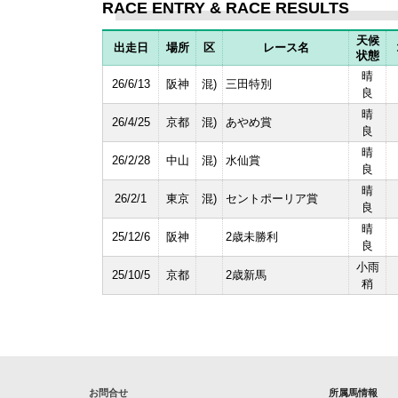
RACE ENTRY & RACE RESULTS
天候
出走日
場所
区
レース名
状態
晴
26/6/13
阪神
混)
三田特別
良
晴
26/4/25
京都
混)
あやめ賞
良
晴
26/2/28
中山
混)
水仙賞
良
晴
26/2/1
東京
混)
セントポーリア賞
良
晴
25/12/6
阪神
2歳未勝利
良
小雨
25/10/5
京都
2歳新馬
稍
お問合せ
所属馬情報