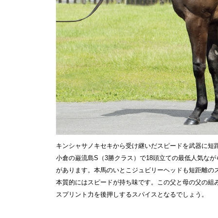
キンシャサノキセキから受け継いだスピードを武器に短距
小倉の巌流島S（3勝クラス）で18頭立ての最低人気な
があります。本馬のいとこジュビリーヘッドも短距離のス
本質的にはスピードが持ち味です。この父と母の父の組み
スプリント力を後押しするスパイスとなるでしょう。