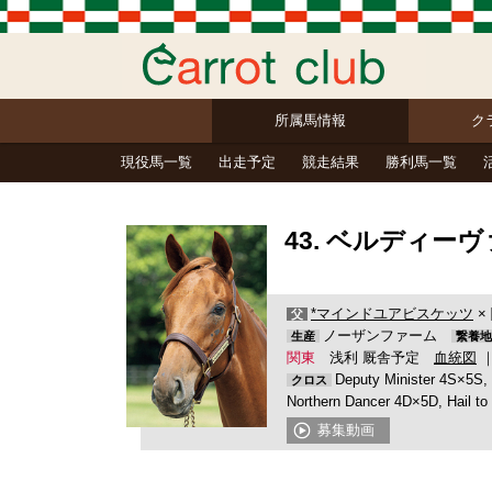
所属馬情報
ク
現役馬一覧
出走予定
競走結果
勝利馬一覧
43. ベルディーヴ
*マインドユアビスケッツ
×
父
ノーザンファーム
生産
繋養地
関東
浅利 厩舎予定
血統図
Deputy Minister 4S×5S,
クロス
Northern Dancer 4D×5D, Hail t
募集動画