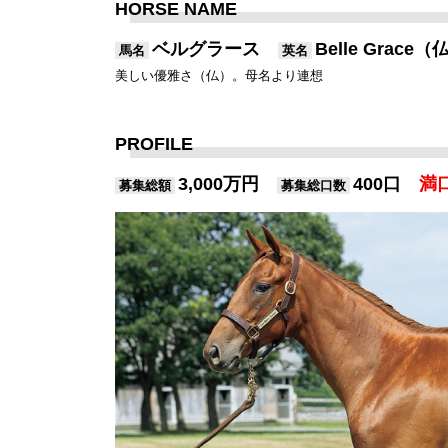
HORSE NAME
ベルグラース
Belle Grace
馬名
英名
美しい優雅さ（仏）。母名より連想
PROFILE
3,000万円
400口
満
募集総額
募集総口数