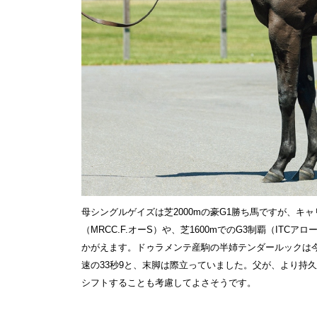
母シングルゲイズは芝2000mの豪G1勝ち馬ですが、キャリ
（MRCC.F.オーS）や、芝1600mでのG3制覇（I
かがえます。ドゥラメンテ産駒の半姉テンダールックは今年
速の33秒9と、末脚は際立っていました。父が、より持
シフトすることも考慮してよさそうです。