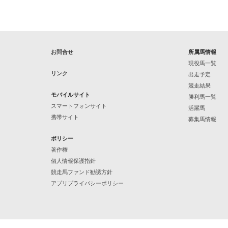
お問合せ
所属馬情報
現役馬一覧
リンク
出走予定
競走結果
モバイルサイト
勝利馬一覧
スマートフォンサイト
活躍馬
携帯サイト
募集馬情報
ポリシー
著作権
個人情報保護指針
競走馬ファンド勧誘方針
アプリプライバシーポリシー