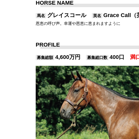
HORSE NAME
グレイスコール
Grace Call
馬名
英名
恩恵の呼び声。幸運や恩恵に恵まれますように
PROFILE
4,600万円
400口
満
募集総額
募集総口数