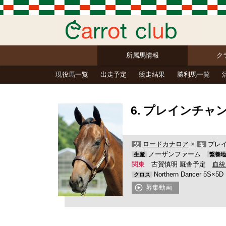
所属馬情報
ク
現役馬一覧
出走予定
競走結果
勝利馬一覧
6. プレインチャン
ロードカナロア
×
プレイ
父
母
ノーザンファーム
生産
繋養地
関東
古賀慎明 厩舎予定
血統
Northern Dancer 5S×5D
クロス
募集動画