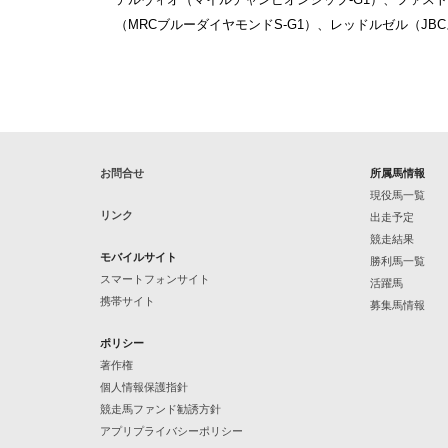
（MRCブルーダイヤモンドS-G1）、レッドルゼル（JBC
お問合せ
所属馬情報
現役馬一覧
リンク
出走予定
競走結果
モバイルサイト
勝利馬一覧
スマートフォンサイト
活躍馬
携帯サイト
募集馬情報
ポリシー
著作権
個人情報保護指針
競走馬ファンド勧誘方針
アプリプライバシーポリシー