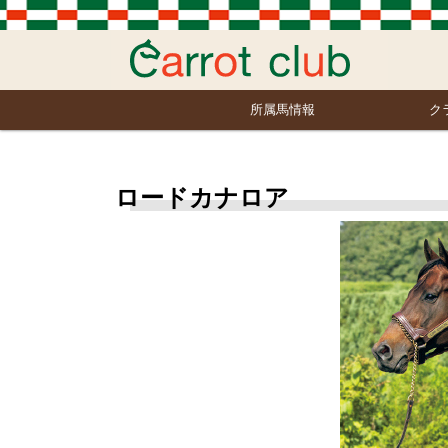
所属馬情報
ク
ロードカナロア