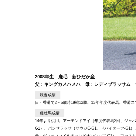
2008年生 鹿毛 新ひだか産
父：キングカメハメハ 母：レディブラッサム 母の父
競走成績
日・香港で2～5歳時19戦13勝。13年年度代表馬。香港スプリ
種牡馬成績
14年より供用。アーモンドアイ（年度代表馬2回、ジャパ
G1）、パンサラッサ（サウジC-G1、ドバイターフ-G1
テルヴィオ（マイルチャンピオンシップ-G1）、ファスト