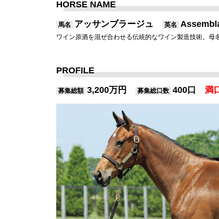
HORSE NAME
アッサンブラージュ
Assemb
馬名
英名
ワイン原酒を混ぜ合わせる伝統的なワイン製造技術。母
PROFILE
3,200万円
400口
満
募集総額
募集総口数