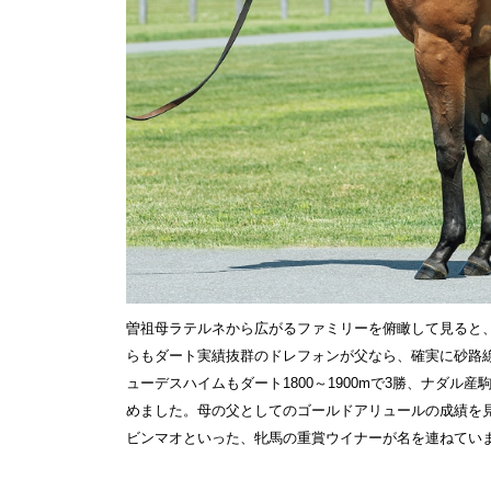
曽祖母ラテルネから広がるファミリーを俯瞰して見ると
らもダート実績抜群のドレフォンが父なら、確実に砂路線
ューデスハイムもダート1800～1900mで3勝、ナダル産
めました。母の父としてのゴールドアリュールの成績を
ビンマオといった、牝馬の重賞ウイナーが名を連ねてい