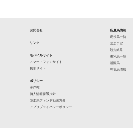
お問合せ
所属馬情報
現役馬一覧
リンク
出走予定
競走結果
モバイルサイト
勝利馬一覧
スマートフォンサイト
活躍馬
携帯サイト
募集馬情報
ポリシー
著作権
個人情報保護指針
競走馬ファンド勧誘方針
アプリプライバシーポリシー