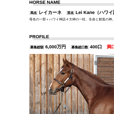
HORSE NAME
レイカーネ
Lei Kane（ハワ
馬名
英名
母名の一部＋ハワイ神話４大神の一柱、生命と創造の神
PROFILE
6,000万円
400口
満
募集総額
募集総口数