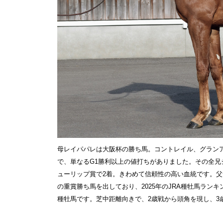
母レイパパレは大阪杯の勝ち馬。コントレイル、グラン
で、単なるG1勝利以上の値打ちがありました。その全兄
ューリップ賞で2着。きわめて信頼性の高い血統です。父
の重賞勝ち馬を出しており、2025年のJRA種牡馬ラン
種牡馬です。芝中距離向きで、2歳戦から頭角を現し、3