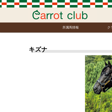
所属馬情報
ク
キズナ