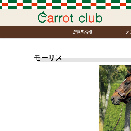
所属馬情報
ク
モーリス