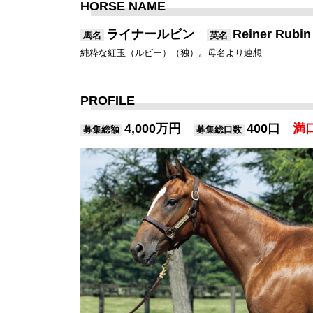
HORSE NAME
ライナールビン
Reiner Rub
馬名
英名
純粋な紅玉（ルビー）（独）。母名より連想
PROFILE
4,000万円
400口
満
募集総額
募集総口数