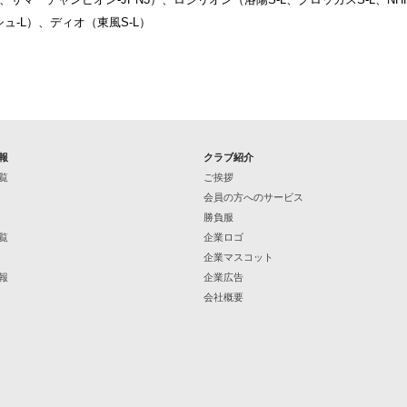
ュ-L）、ディオ（東風S-L）
報
クラブ紹介
覧
ご挨拶
会員の方へのサービス
勝負服
覧
企業ロゴ
企業マスコット
報
企業広告
会社概要