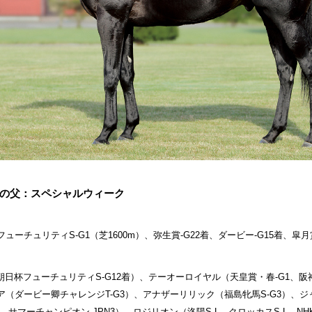
の父：スペシャルウィーク
ューチュリティS-G1（芝1600m）、弥生賞-G22着、ダービー-G15着、皐月賞
朝日杯フューチュリティS-G12着）、テーオーロイヤル（天皇賞・春-G1、阪神
ア（ダービー卿チャレンジT-G3）、アナザーリリック（福島牝馬S-G3）、ジ
N3、サマーチャンピオン-JPN3）、ロジリオン（洛陽S-L、クロッカスS-L、N