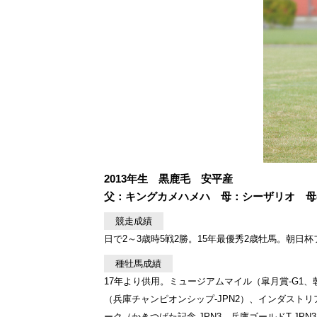
2013年生 黒鹿毛 安平産
父：キングカメハメハ 母：シーザリオ 母
競走成績
日で2～3歳時5戦2勝。15年最優秀2歳牡馬。朝日杯フ
種牡馬成績
17年より供用。ミュージアムマイル（皐月賞-G1、
（兵庫チャンピオンシップ-JPN2）、インダストリ
ーク（かきつばた記念-JPN3、兵庫ゴールドT-JP