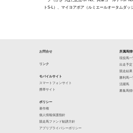
トS-L）、マイヨアポア（ルミエールオータムダッシ
お問合せ
所属馬情
現役馬一
リンク
出走予定
競走結果
モバイルサイト
勝利馬一
スマートフォンサイト
活躍馬
携帯サイト
募集馬情
ポリシー
著作権
個人情報保護指針
競走馬ファンド勧誘方針
アプリプライバシーポリシー