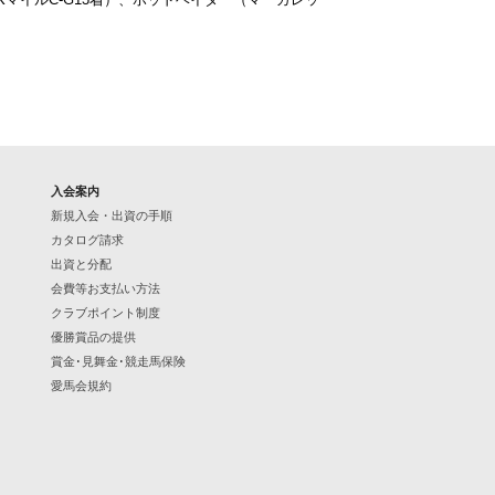
入会案内
新規入会・出資の手順
カタログ請求
出資と分配
会費等お支払い方法
クラブポイント制度
優勝賞品の提供
賞金･見舞金･競走馬保険
愛馬会規約