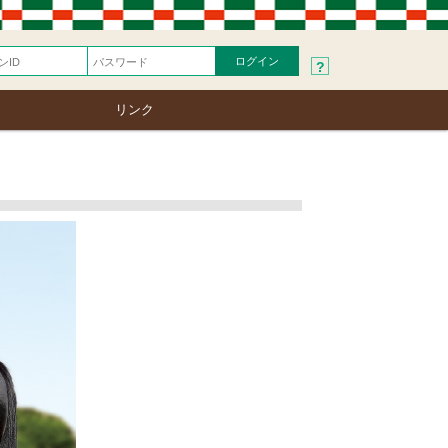
?
リンク