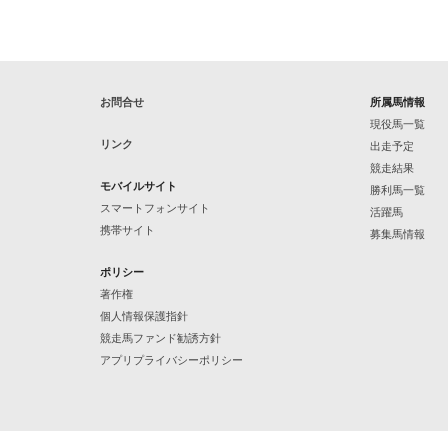
お問合せ
所属馬情報
現役馬一覧
リンク
出走予定
競走結果
モバイルサイト
勝利馬一覧
スマートフォンサイト
活躍馬
携帯サイト
募集馬情報
ポリシー
著作権
個人情報保護指針
競走馬ファンド勧誘方針
アプリプライバシーポリシー