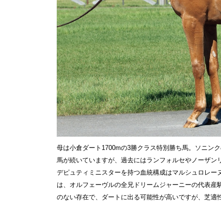
母は小倉ダート1700mの3勝クラス特別勝ち馬。ソニ
馬が続いていますが、過去にはランフォルセやノーザン
デピュティミニスターを持つ血統構成はマルシュロレー
は、オルフェーヴルの全兄ドリームジャーニーの代表産
のない存在で、ダートに出る可能性が高いですが、芝適