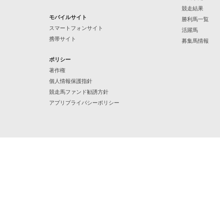
競走結果
モバイルサイト
勝利馬一覧
スマートフォンサイト
活躍馬
携帯サイト
募集馬情報
ポリシー
著作権
個人情報保護指針
競走馬ファンド勧誘方針
アプリプライバシーポリシー