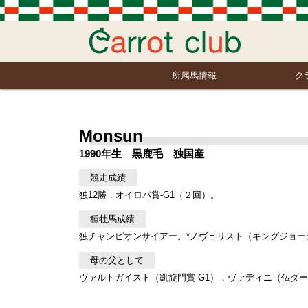
所属馬情報
ク
Monsun
1990年生 黒鹿毛 独国産
競走成績
独12勝，オイロパ賞-G1（２回）。
種牡馬成績
独チャンピオンサイアー。*ノヴェリスト（キングジョー
母の父として
ヴァルトガイスト（凱旋門賞-G1），ヴァディニ（仏ダー