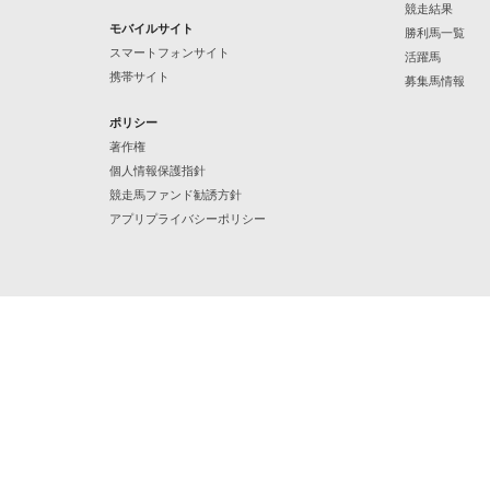
競走結果
モバイルサイト
勝利馬一覧
スマートフォンサイト
活躍馬
携帯サイト
募集馬情報
ポリシー
著作権
個人情報保護指針
競走馬ファンド勧誘方針
アプリプライバシーポリシー