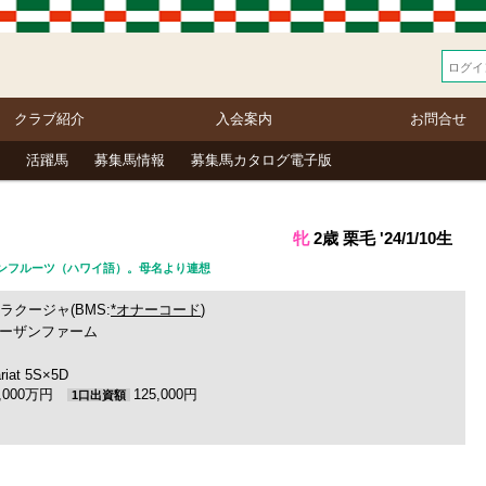
クラブ紹介
入会案内
お問合せ
活躍馬
募集馬情報
募集馬カタログ電子版
牝
2歳 栗毛 '24/1/10生
ションフルーツ（ハワイ語）。母名より連想
ラクージャ(BMS:
*オナーコード
)
ーザンファーム
riat 5S×5D
5,000万円
125,000円
1口出資額