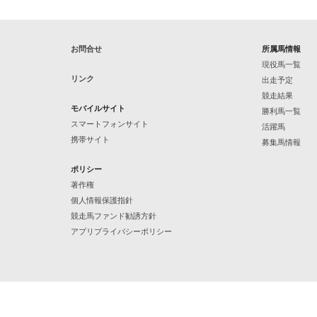
お問合せ
所属馬情報
現役馬一覧
リンク
出走予定
競走結果
モバイルサイト
勝利馬一覧
スマートフォンサイト
活躍馬
携帯サイト
募集馬情報
ポリシー
著作権
個人情報保護指針
競走馬ファンド勧誘方針
アプリプライバシーポリシー