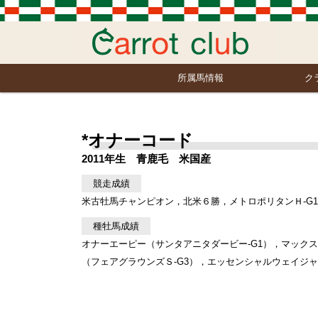
所属馬情報
ク
*オナーコード
2011年生 青鹿毛 米国産
競走成績
米古牡馬チャンピオン，北米６勝，メトロポリタンＨ-G1
種牡馬成績
オナーエーピー（サンタアニタダービー-G1），マックス
（フェアグラウンズＳ-G3），エッセンシャルウェイジャ