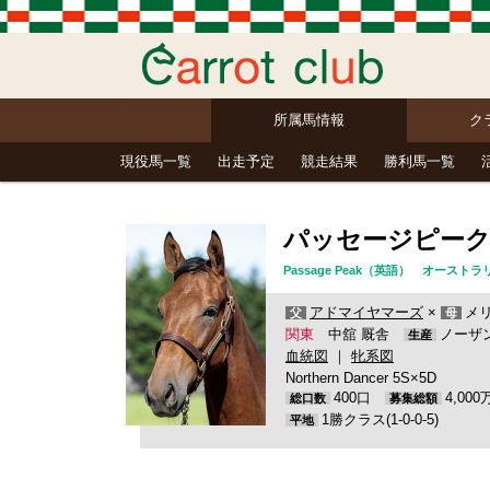
所属馬情報
ク
現役馬一覧
出走予定
競走結果
勝利馬一覧
パッセージピー
Passage Peak（英語） オー
アドマイヤマーズ
×
メリ
父
母
関東
中舘 厩舎
ノーザ
生産
血統図
｜
牝系図
Northern Dancer 5S×5D
400口
4,00
総口数
募集総額
1勝クラス(1-0-0-5)
平地