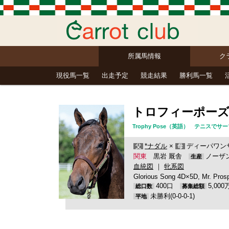
所属馬情報
ク
現役馬一覧
出走予定
競走結果
勝利馬一覧
トロフィーポー
Trophy Pose（英語） テニス
*ナダル
×
ディーパワンサ
父
母
関東
黒岩 厩舎
ノーザ
生産
血統図
｜
牝系図
Glorious Song 4D×5D, Mr. Pros
400口
5,00
総口数
募集総額
未勝利(0-0-0-1)
平地