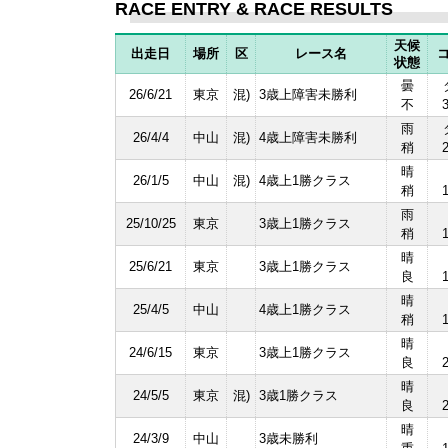
RACE ENTRY & RACE RESULTS
天候
出走日
場所
区
レース名
状態
曇
26/6/21
東京
混)
3歳上障害未勝利
不
雨
26/4/4
中山
混)
4歳上障害未勝利
稍
晴
26/1/5
中山
混)
4歳上1勝クラス
稍
雨
25/10/25
東京
3歳上1勝クラス
稍
晴
25/6/21
東京
3歳上1勝クラス
良
晴
25/4/5
中山
4歳上1勝クラス
稍
晴
24/6/15
東京
3歳上1勝クラス
良
晴
24/5/5
東京
混)
3歳1勝クラス
良
晴
24/3/9
中山
3歳未勝利