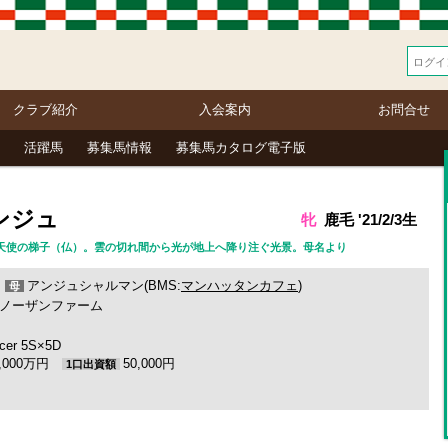
クラブ紹介
入会案内
お問合せ
活躍馬
募集馬情報
募集馬カタログ電子版
ンジュ
牝
鹿毛 '21/2/3生
e（仏語） 天使の梯子（仏）。雲の切れ間から光が地上へ降り注ぐ光景。母名より
×
アンジュシャルマン(BMS:
マンハッタンカフェ
)
母
ノーザンファーム
ncer 5S×5D
2,000万円
50,000円
1口出資額