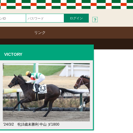
?
リンク
VICTORY
'24/3/2 牝)3歳未勝利 中山 ダ1800