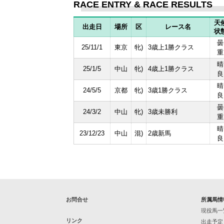
RACE ENTRY & RACE RESULTS
天
出走日
場所
区
レース名
状
曇
25/11/1
東京
牝)
3歳上1勝クラス
重
晴
25/1/5
中山
牝)
4歳上1勝クラス
良
晴
24/5/5
京都
牝)
3歳1勝クラス
良
曇
24/3/2
中山
牝)
3歳未勝利
重
晴
23/12/23
中山
混)
2歳新馬
良
お問合せ
所属馬情
現役馬一
リンク
出走予定