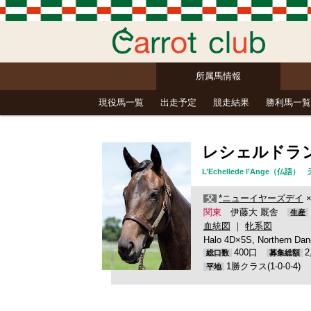
所属馬情報
現役馬一覧
出走予定
競走結果
勝利馬一覧
レシェルドラ
L’Echellede l’Ang
*ニューイヤーズデイ
父
関東
伊藤大 厩舎
生産
血統図
｜
牝系図
Halo 4D×5S, Northern Da
400口
総口数
募集総額
1勝クラス(1-0-0-4)
平地