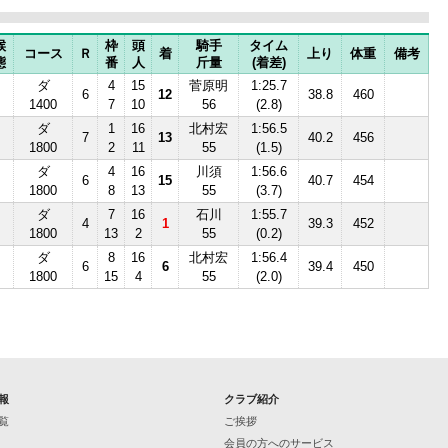
候
枠
頭
騎手
タイム
コース
Ｒ
着
上り
体重
備考
態
番
人
斤量
(着差)
ダ
4
15
菅原明
1:25.7
6
12
38.8
460
1400
7
10
56
(2.8)
ダ
1
16
北村宏
1:56.5
7
13
40.2
456
1800
2
11
55
(1.5)
ダ
4
16
川須
1:56.6
6
15
40.7
454
1800
8
13
55
(3.7)
ダ
7
16
石川
1:55.7
4
1
39.3
452
1800
13
2
55
(0.2)
ダ
8
16
北村宏
1:56.4
6
6
39.4
450
1800
15
4
55
(2.0)
報
クラブ紹介
覧
ご挨拶
会員の方へのサービス