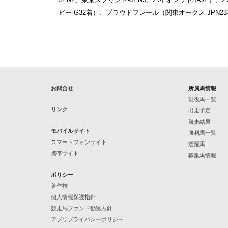
ビー-G32着）、プラウドフレール（関東オークス-JPN2
お問合せ
所属馬情報
現役馬一覧
リンク
出走予定
競走結果
モバイルサイト
勝利馬一覧
スマートフォンサイト
活躍馬
携帯サイト
募集馬情報
ポリシー
著作権
個人情報保護指針
競走馬ファンド勧誘方針
アプリプライバシーポリシー