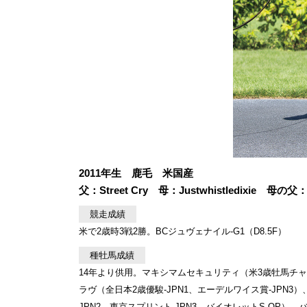
2011年生 鹿毛 米国産
父：Street Cry 母：Justwhistledixie 母の父：D
競走成績
米で2歳時3戦2勝。BCジュヴェナイル-G1（D8.5F）
種牡馬成績
14年より供用。マキシマムセキュリティ（米3歳牡馬チャン
ラヴ（全日本2歳優駿-JPN1、エーデルワイス賞-JPN
JPN2、東京スプリント-JPN3、バイオレットS-OP