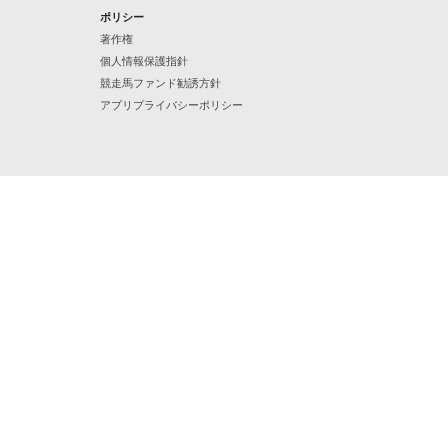
ポリシー
著作権
個人情報保護指針
競走馬ファンド勧誘方針
アプリプライバシーポリシー