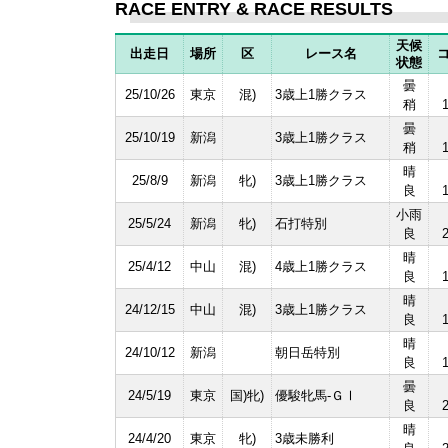
RACE ENTRY & RACE RESULTS
天候
出走日
場所
区
レース名
状態
曇
25/10/26
東京
混)
3歳上1勝クラス
稍
曇
25/10/19
新潟
3歳上1勝クラス
稍
晴
25/8/9
新潟
牝)
3歳上1勝クラス
良
小雨
25/5/24
新潟
牝)
石打特別
良
晴
25/4/12
中山
混)
4歳上1勝クラス
良
晴
24/12/15
中山
混)
3歳上1勝クラス
良
晴
24/10/12
新潟
朝日岳特別
良
曇
24/5/19
東京
国)牝)
優駿牝馬-ＧⅠ
良
晴
24/4/20
東京
牝)
3歳未勝利