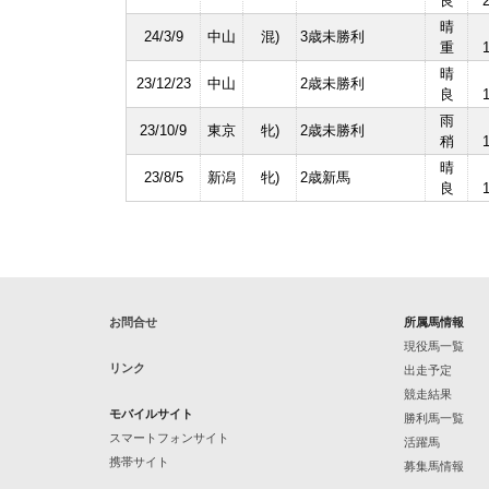
良
晴
24/3/9
中山
混)
3歳未勝利
重
晴
23/12/23
中山
2歳未勝利
良
雨
23/10/9
東京
牝)
2歳未勝利
稍
晴
23/8/5
新潟
牝)
2歳新馬
良
お問合せ
所属馬情報
現役馬一覧
リンク
出走予定
競走結果
モバイルサイト
勝利馬一覧
スマートフォンサイト
活躍馬
携帯サイト
募集馬情報