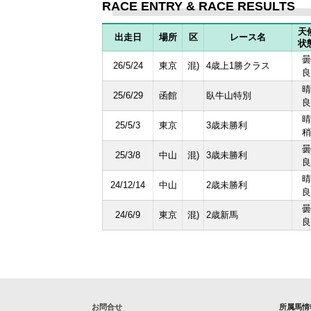
RACE ENTRY & RACE RESULTS
天
出走日
場所
区
レース名
状
曇
26/5/24
東京
混)
4歳上1勝クラス
良
晴
25/6/29
函館
臥牛山特別
良
晴
25/5/3
東京
3歳未勝利
稍
曇
25/3/8
中山
混)
3歳未勝利
良
晴
24/12/14
中山
2歳未勝利
良
曇
24/6/9
東京
混)
2歳新馬
良
お問合せ
所属馬情