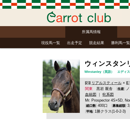
所属馬情報
現役馬一覧
出走予定
競走結果
勝利馬一覧
ウィンスタン
Winstanley（英語） エ
リアルスティール
×
父
関東
黒岩 厩舎
ノ
生産
血統図
｜
牝系図
Mr. Prospector 4S×5D, No
400口
総口数
募集総額
1勝クラス(1-0-2-3)
平地