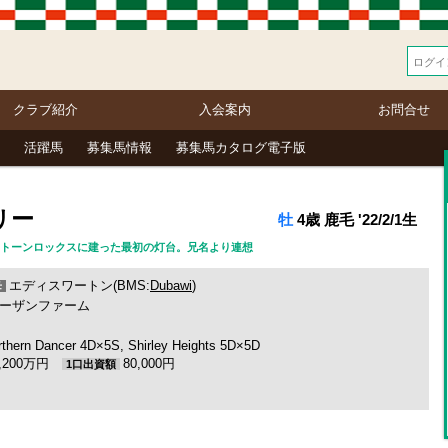
クラブ紹介
入会案内
お問合せ
活躍馬
募集馬情報
募集馬カタログ電子版
リー
牡
4歳 鹿毛 '22/2/1生
ディストーンロックスに建った最初の灯台。兄名より連想
エディスワートン(BMS:
Dubawi
)
母
ーザンファーム
rthern Dancer 4D×5S, Shirley Heights 5D×5D
3,200万円
80,000円
1口出資額