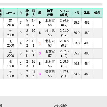
候
枠
頭
騎手
タイム
コース
Ｒ
着
上り
体重
備考
態
番
人
斤量
(着差)
芝
5
17
北村宏
2:24.9
7
9
35.3
482
2400
10
7
58
(0.7)
芝
2
10
横山武
2:01.0
9
8
36.9
480
2000
2
3
55
(1.9)
芝
2
12
北村宏
2:00.8
4
1
33.8
490
2000
2
1
57
(0.2)
芝
6
15
北村宏
2:02.5
5
3
35.7
486
2000
11
5
57
(1.0)
ダ
2
16
北村宏
1:58.6
2
8
40.8
484
1800
3
1
56
(1.9)
芝
7
11
菅原明
1:47.8
5
3
34.3
480
1800
9
4
55
(1.1)
報
クラブ紹介