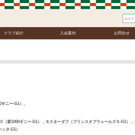
クラブ紹介
入会案内
お問合せ
ギニー-G1）。
ズ（愛1000ギニー-G1），モスターダフ（プリンスオブウェールズＳ-G1
ッタ-G1）