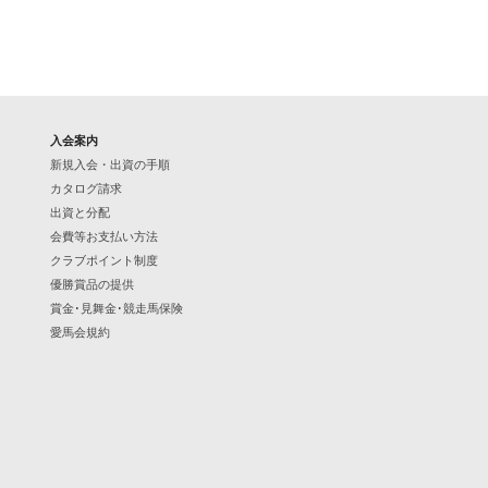
入会案内
新規入会・出資の手順
カタログ請求
出資と分配
会費等お支払い方法
クラブポイント制度
優勝賞品の提供
賞金･見舞金･競走馬保険
愛馬会規約