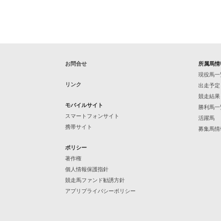
お問合せ
所属馬情
現役馬一
リンク
出走予定
競走結果
モバイルサイト
勝利馬一
スマートフォンサイト
活躍馬
携帯サイト
募集馬情
ポリシー
著作権
個人情報保護指針
競走馬ファンド勧誘方針
アプリプライバシーポリシー