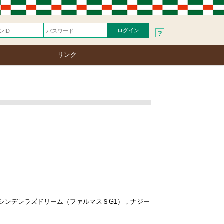
?
リンク
），シンデレラズドリーム（ファルマスＳG1），ナジー