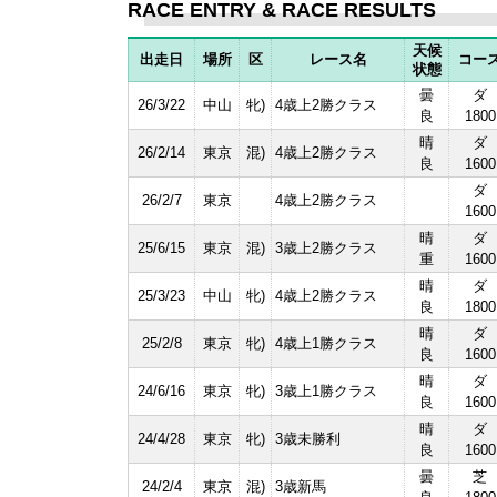
RACE ENTRY & RACE RESULTS
天候
出走日
場所
区
レース名
コー
状態
曇
ダ
26/3/22
中山
牝)
4歳上2勝クラス
良
1800
晴
ダ
26/2/14
東京
混)
4歳上2勝クラス
良
1600
ダ
26/2/7
東京
4歳上2勝クラス
1600
晴
ダ
25/6/15
東京
混)
3歳上2勝クラス
重
1600
晴
ダ
25/3/23
中山
牝)
4歳上2勝クラス
良
1800
晴
ダ
25/2/8
東京
牝)
4歳上1勝クラス
良
1600
晴
ダ
24/6/16
東京
牝)
3歳上1勝クラス
良
1600
晴
ダ
24/4/28
東京
牝)
3歳未勝利
良
1600
曇
芝
24/2/4
東京
混)
3歳新馬