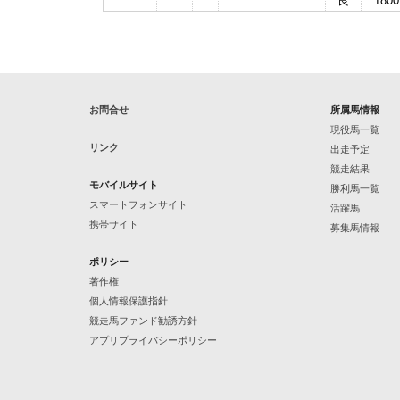
良
1800
お問合せ
所属馬情報
現役馬一覧
リンク
出走予定
競走結果
モバイルサイト
勝利馬一覧
スマートフォンサイト
活躍馬
携帯サイト
募集馬情報
ポリシー
著作権
個人情報保護指針
競走馬ファンド勧誘方針
アプリプライバシーポリシー