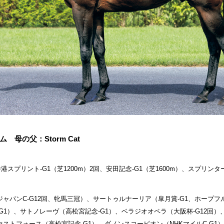
母の父：Storm Cat
スプリント-G1（芝1200m）2回、安田記念-G1（芝1600m）、スプリンターズ
ャパンC-G12回、牝馬三冠）、サートゥルナーリア（皐月賞-G1、ホープフ
-G1）、サトノレーヴ（高松宮記念-G1）、ベラジオオペラ（大阪杯-G12回
ストフォース（高松宮記念-G1）、ダノンスコーピオン（NHKマイルC-G1