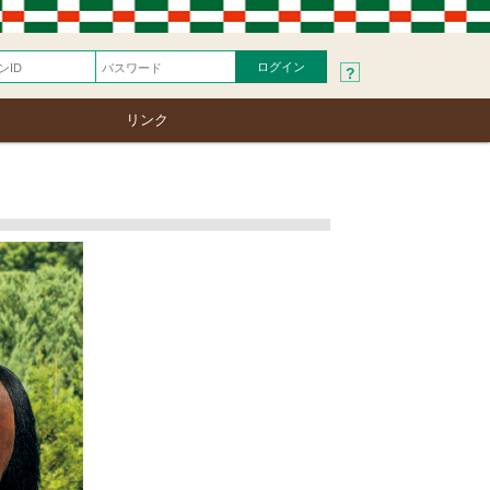
?
リンク