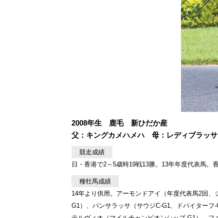
2008年生 鹿毛 新ひだか産
父：キングカメハメハ 母：レディブラッサム 
競走成績
日・香港で2～5歳時19戦13勝。13年年度代表馬。香港
種牡馬成績
14年より供用。アーモンドアイ（年度代表馬2回、ジ
G1）、パンサラッサ（サウジC-G1、ドバイターフ
テルヴィオ（マイルチャンピオンシップ-G1）、ファ