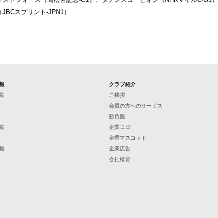
BCスプリント-JPN1）
報
クラブ紹介
覧
ご挨拶
会員の方へのサービス
勝負服
覧
企業ロゴ
企業マスコット
報
企業広告
会社概要