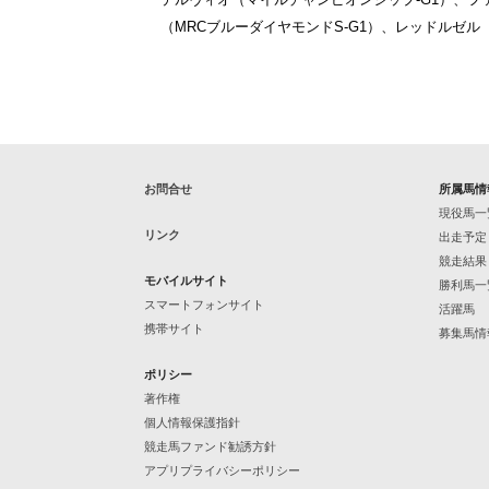
（MRCブルーダイヤモンドS-G1）、レッドルゼル（J
お問合せ
所属馬情
現役馬一
リンク
出走予定
競走結果
モバイルサイト
勝利馬一
スマートフォンサイト
活躍馬
携帯サイト
募集馬情
ポリシー
著作権
個人情報保護指針
競走馬ファンド勧誘方針
アプリプライバシーポリシー