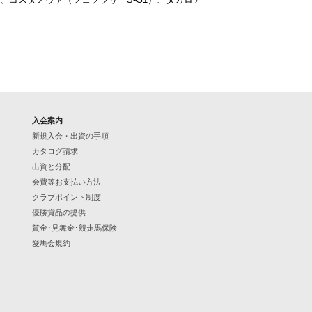
入会案内
新規入会・出資の手順
カタログ請求
出資と分配
会費等お支払い方法
クラブポイント制度
優勝賞品の提供
賞金･見舞金･競走馬保険
愛馬会規約