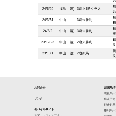
良
晴
24/6/29
福島
混)
3歳上1勝クラス
良
晴
24/3/31
中山
3歳未勝利
稍
晴
24/3/2
中山
混)
3歳未勝利
重
晴
23/12/23
中山
混)
2歳未勝利
良
曇
23/10/1
中山
混)
2歳新馬
良
お問合せ
所属馬情
現役馬一
リンク
出走予定
競走結果
モバイルサイト
勝利馬一
スマートフォンサイト