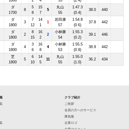
1800
2
4
55
(2.4)
ダ
5
15
丸山
1:47.3
8
5
38.0
440
1700
8
7
55
(0.4)
ダ
7
14
岩田康
1:54.8
3
1
37.8
442
1800
12
1
57
(0.6)
ダ
8
16
小林勝
1:55.3
2
2
39.1
446
1800
15
2
54
(0.2)
ダ
3
16
小林勝
1:55.5
4
4
38.9
442
1800
6
8
53
(0.9)
芝
6
14
丸山
1:55.0
5
11
36.2
434
1800
10
5
55
(1.0)
報
クラブ紹介
覧
ご挨拶
会員の方へのサービス
勝負服
覧
企業ロゴ