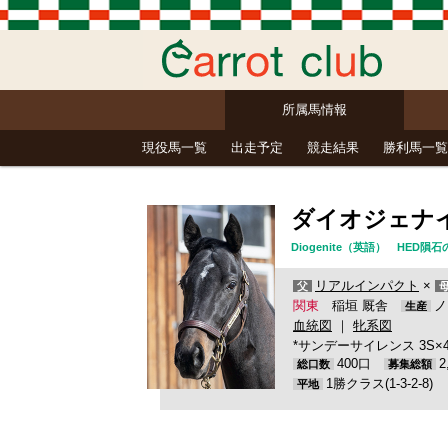
所属馬情報
現役馬一覧
出走予定
競走結果
勝利馬一覧
ダイオジェナ
Diogenite（英語） HE
リアルインパクト
×
父
関東
稲垣 厩舎
ノ
生産
血統図
｜
牝系図
*サンデーサイレンス 3S×
400口
総口数
募集総額
1勝クラス(1-3-2-8)
平地