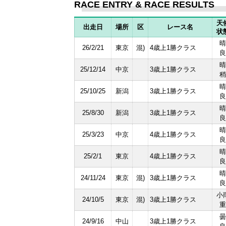
RACE ENTRY & RACE RESULTS
天
出走日
場所
区
レース名
状
晴
26/2/21
東京
混)
4歳上1勝クラス
良
晴
25/12/14
中京
3歳上1勝クラス
稍
晴
25/10/25
新潟
3歳上1勝クラス
良
晴
25/8/30
新潟
3歳上1勝クラス
良
晴
25/3/23
中京
4歳上1勝クラス
良
晴
25/2/1
東京
4歳上1勝クラス
良
晴
24/11/24
東京
混)
3歳上1勝クラス
良
小
24/10/5
東京
混)
3歳上1勝クラス
重
曇
24/9/16
中山
3歳上1勝クラス