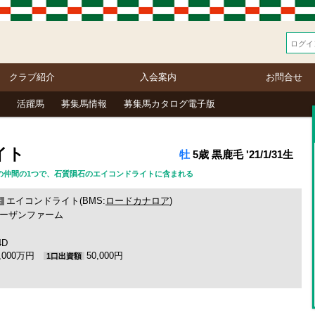
クラブ紹介
入会案内
お問合せ
活躍馬
募集馬情報
募集馬カタログ電子版
イト
牡
5歳 黒鹿毛 '21/1/31生
D隕石の仲間の1つで、石質隕石のエイコンドライトに含まれる
エイコンドライト(BMS:
ロードカナロア
)
母
ーザンファーム
4D
2,000万円
50,000円
1口出資額