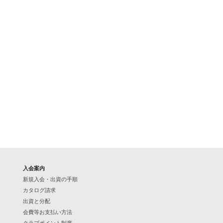
入会案内
新規入会・出資の手順
カタログ請求
出資と分配
会費等お支払い方法