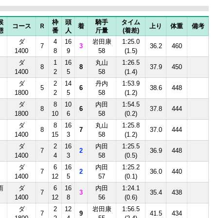
候
枠
頭
騎手
タイム
コース
Ｒ
着
上り
体重
備考
態
番
人
斤量
(着差)
ダ
4
16
岩田康
1:25.0
7
3
36.2
460
1400
8
9
58
(1.5)
ダ
1
16
丸山
1:26.5
8
8
37.9
450
1400
2
5
58
(1.4)
ダ
2
14
丹内
1:53.9
5
6
38.6
448
1800
2
5
58
(1.2)
ダ
8
10
内田
1:54.5
8
6
37.8
444
1800
10
6
58
(0.2)
ダ
8
16
丸山
1:25.8
8
7
37.0
444
1400
15
3
58
(1.2)
ダ
2
16
内田
1:25.5
7
2
36.9
448
1400
4
3
58
(0.5)
ダ
6
16
内田
1:25.2
7
2
36.0
440
1400
12
5
57
(0.1)
雨
ダ
6
16
内田
1:24.1
7
3
35.4
438
1400
12
8
56
(0.6)
ダ
2
12
岩田康
1:56.5
7
9
41.5
434