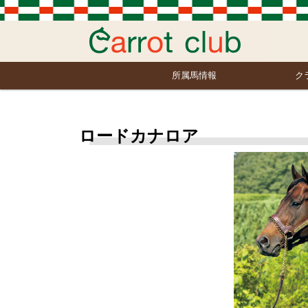
所属馬情報
ク
ロードカナロア