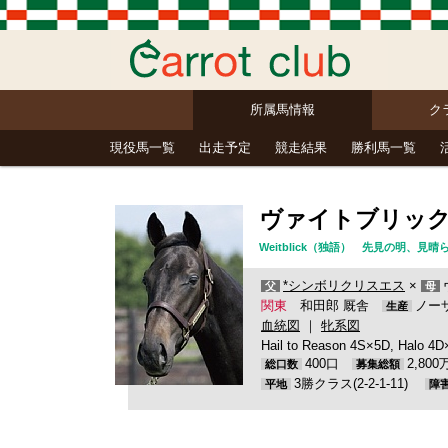
所属馬情報
ク
現役馬一覧
出走予定
競走結果
勝利馬一覧
ヴァイトブリッ
Weitblick（独語） 先見の明、
*シンボリクリスエス
×
父
母
関東
和田郎 厩舎
ノー
生産
血統図
｜
牝系図
Hail to Reason 4S×5D, Halo 4D
400口
2,80
総口数
募集総額
3勝クラス(2-2-1-11)
平地
障