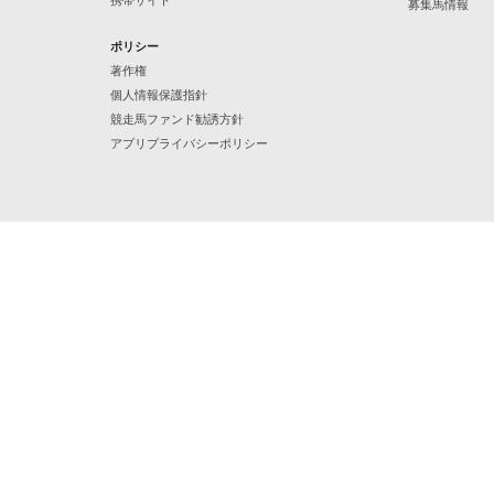
携帯サイト
募集馬情報
ポリシー
著作権
個人情報保護指針
競走馬ファンド勧誘方針
アプリプライバシーポリシー