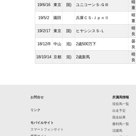
晴
19/6/16
東京
国)
ユニコーンＳ-ＧⅢ
重
晴
19/5/2
園田
兵庫ＣＳ-ＪｐｎⅡ
重
晴
19/2/17
東京
国)
ヒヤシンスＳ-Ｌ
良
曇
18/12/8
中山
混)
2歳500万下
良
晴
18/10/14
京都
混)
2歳新馬
良
お問合せ
所属馬情報
現役馬一覧
リンク
出走予定
競走結果
モバイルサイト
勝利馬一覧
スマートフォンサイト
活躍馬