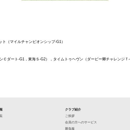
ット（マイルチャンピオンシップ-G1）
Ｃダート-G1，東海Ｓ-G2），タイムトゥヘヴン（ダービー卿チャレンジＴ-
報
クラブ紹介
覧
ご挨拶
会員の方へのサービス
勝負服