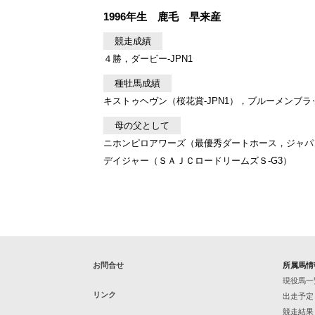
1996年生 鹿毛 早来産
競走成績
４勝，ダービー-JPN1
種牡馬成績
キストゥヘヴン（桜花賞-JPN1），ブルーメンブラ
母の父として
ニホンピロアワーズ（最優秀ダートホース，ジャパン
デイジャー（ＳＡＪＣロードリームズＳ-G3）
お問合せ
所属馬情
現役馬一
リンク
出走予定
競走結果