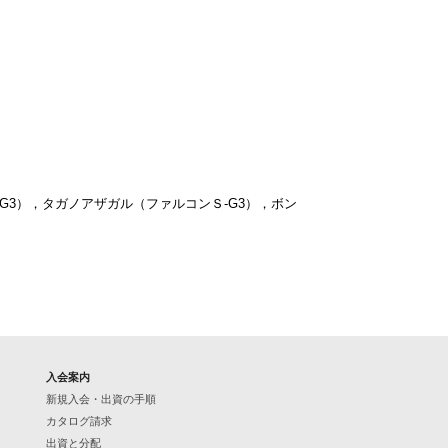
G3），タガノアザガル（ファルコンＳ-G3），ボン
入会案内
新規入会・出資の手順
カタログ請求
出資と分配