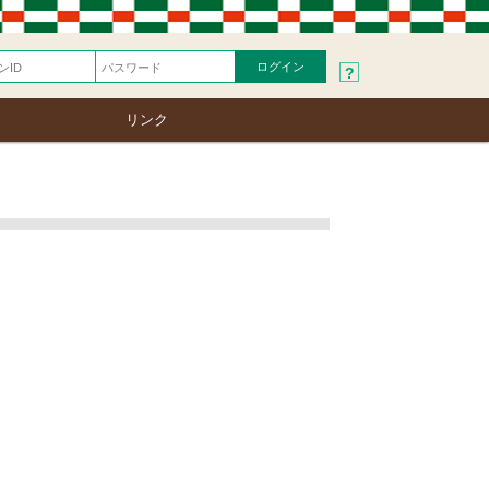
?
リンク