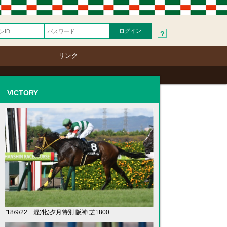
?
リンク
VICTORY
'18/9/22 混)牝)夕月特別 阪神 芝1800