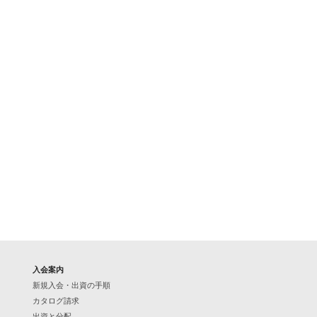
入会案内
新規入会・出資の手順
カタログ請求
出資と分配