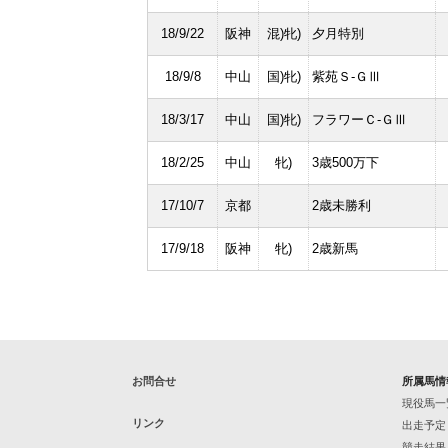
18/9/22
阪神
混)牝)
夕月特別
18/9/8
中山
国)牝)
紫苑Ｓ-ＧⅢ
18/3/17
中山
国)牝)
フラワーＣ-ＧⅢ
18/2/25
中山
牝)
3歳500万下
17/10/7
京都
2歳未勝利
17/9/18
阪神
牝)
2歳新馬
お問合せ
所属馬情
現役馬一
リンク
出走予定
競走結果