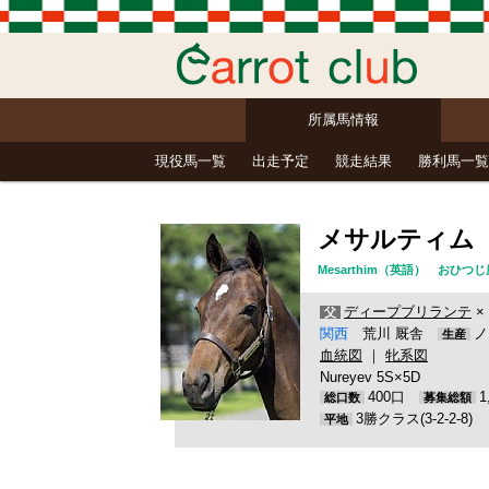
所属馬情報
現役馬一覧
出走予定
競走結果
勝利馬一覧
メサルティム
Mesarthim（英語） おひ
ディープブリランテ
×
父
関西
荒川 厩舎
ノ
生産
血統図
｜
牝系図
Nureyev 5S×5D
400口
総口数
募集総額
3勝クラス(3-2-2-8)
平地