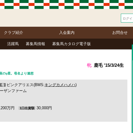
クラブ紹介
入会案内
お問合せ
活躍馬
募集馬情報
募集馬カタログ電子版
牝
鹿毛 '15/3/24生
つじ座のγ星。母名より連想
ピンクアリエス(BMS:
キングカメハメハ
)
母
ーザンファーム
1,200万円
30,000円
1口出資額