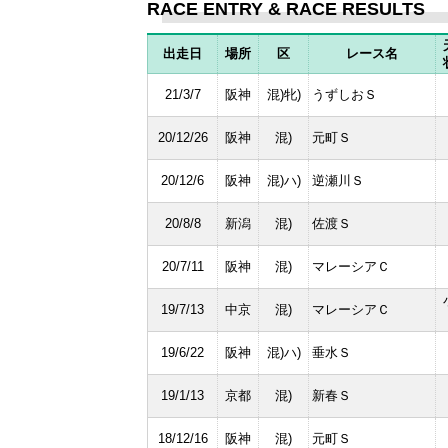
RACE ENTRY & RACE RESULTS
出走日
場所
区
レース名
21/3/7
阪神
混)牝)
うずしおＳ
20/12/26
阪神
混)
元町Ｓ
20/12/6
阪神
混)ハ)
逆瀬川Ｓ
20/8/8
新潟
混)
佐渡Ｓ
20/7/11
阪神
混)
マレーシアＣ
19/7/13
中京
混)
マレーシアＣ
19/6/22
阪神
混)ハ)
垂水Ｓ
19/1/13
京都
混)
新春Ｓ
18/12/16
阪神
混)
元町Ｓ