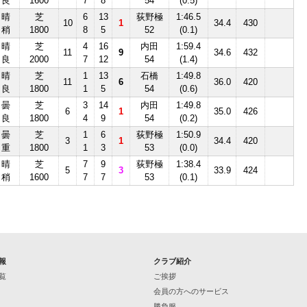
良
1600
7
8
54
(0.5)
晴
芝
6
13
荻野極
1:46.5
10
1
34.4
430
稍
1800
8
5
52
(0.1)
晴
芝
4
16
内田
1:59.4
11
9
34.6
432
良
2000
7
12
54
(1.4)
晴
芝
1
13
石橋
1:49.8
11
6
36.0
420
良
1800
1
5
54
(0.6)
曇
芝
3
14
内田
1:49.8
6
1
35.0
426
良
1800
4
9
54
(0.2)
曇
芝
1
6
荻野極
1:50.9
3
1
34.4
420
重
1800
1
3
53
(0.0)
晴
芝
7
9
荻野極
1:38.4
5
3
33.9
424
稍
1600
7
7
53
(0.1)
報
クラブ紹介
覧
ご挨拶
会員の方へのサービス
勝負服