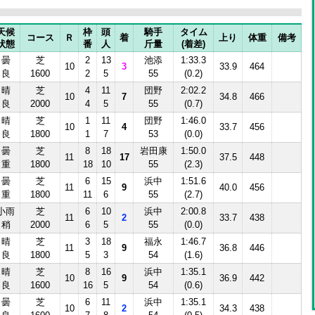
天候
枠
頭
騎手
タイム
コース
Ｒ
着
上り
体重
備考
状態
番
人
斤量
(着差)
曇
芝
2
13
池添
1:33.3
10
3
33.9
464
良
1600
2
5
55
(0.2)
晴
芝
4
11
団野
2:02.2
10
7
34.8
466
良
2000
4
5
55
(0.7)
晴
芝
1
11
団野
1:46.0
10
4
33.7
456
良
1800
1
7
53
(0.0)
曇
芝
8
18
岩田康
1:50.0
11
17
37.5
448
重
1800
18
10
55
(2.3)
曇
芝
6
15
浜中
1:51.6
11
9
40.0
456
重
1800
11
6
55
(2.7)
小雨
芝
6
10
浜中
2:00.8
11
2
33.7
438
稍
2000
6
5
55
(0.0)
晴
芝
3
18
福永
1:46.7
11
9
36.8
446
良
1800
5
3
54
(1.6)
晴
芝
8
16
浜中
1:35.1
10
9
36.9
442
良
1600
16
5
54
(0.6)
曇
芝
6
11
浜中
1:35.1
10
2
34.3
438