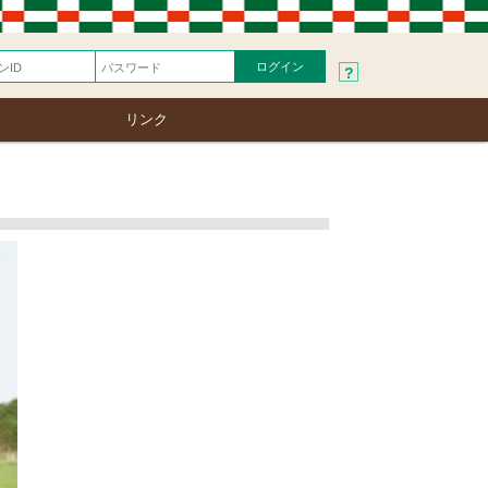
?
リンク