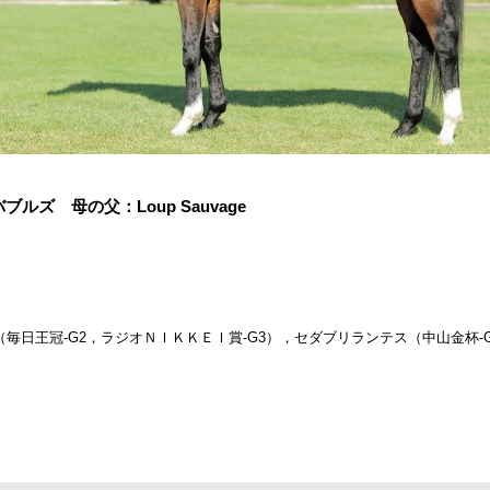
ズ 母の父：Loup Sauvage
毎日王冠-G2，ラジオＮＩＫＫＥＩ賞-G3），セダブリランテス（中山金杯-