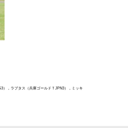
G3），ラプタス（兵庫ゴールドＴJPN3），ミッキ