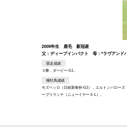
2009年生 鹿毛 新冠産
父：ディープインパクト 母：*ラヴアンドバブル
競走成績
３勝，ダービー-G1。
種牡馬成績
モズベッロ（日経新春杯-G2），エルトンバローズ（
ーブリランテ（ニューイヤーＳ-L）。