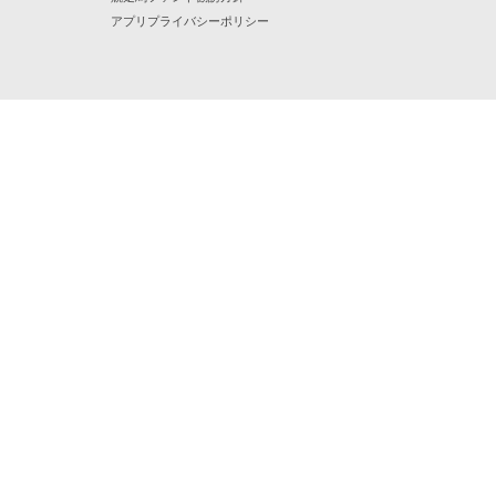
アプリプライバシーポリシー