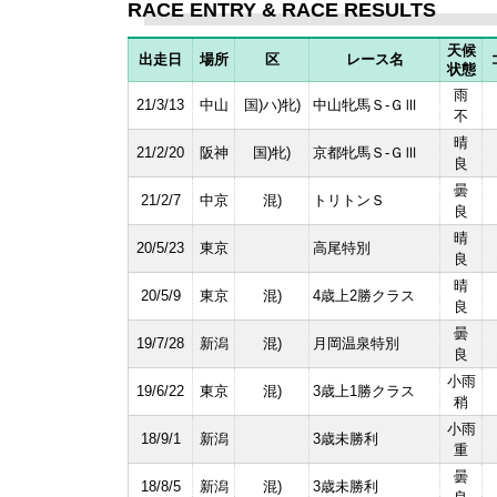
RACE ENTRY & RACE RESULTS
天候
出走日
場所
区
レース名
状態
雨
21/3/13
中山
国)ハ)牝)
中山牝馬Ｓ-ＧⅢ
不
晴
21/2/20
阪神
国)牝)
京都牝馬Ｓ-ＧⅢ
良
曇
21/2/7
中京
混)
トリトンＳ
良
晴
20/5/23
東京
高尾特別
良
晴
20/5/9
東京
混)
4歳上2勝クラス
良
曇
19/7/28
新潟
混)
月岡温泉特別
良
小雨
19/6/22
東京
混)
3歳上1勝クラス
稍
小雨
18/9/1
新潟
3歳未勝利
重
曇
18/8/5
新潟
混)
3歳未勝利