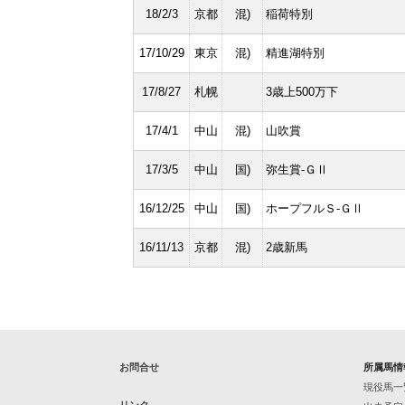
18/2/3
京都
混)
稲荷特別
17/10/29
東京
混)
精進湖特別
17/8/27
札幌
3歳上500万下
17/4/1
中山
混)
山吹賞
17/3/5
中山
国)
弥生賞-ＧⅡ
16/12/25
中山
国)
ホープフルＳ-ＧⅡ
16/11/13
京都
混)
2歳新馬
お問合せ
所属馬情
現役馬一