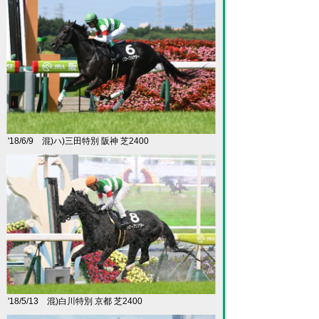
'18/6/9 混)ハ)三田特別 阪神 芝2400
'18/5/13 混)白川特別 京都 芝2400