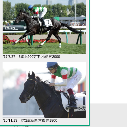
'17/8/27 3歳上500万下 札幌 芝2000
入会案内
'16/11/13 混)2歳新馬 京都 芝1800
新規入会・出資の手順