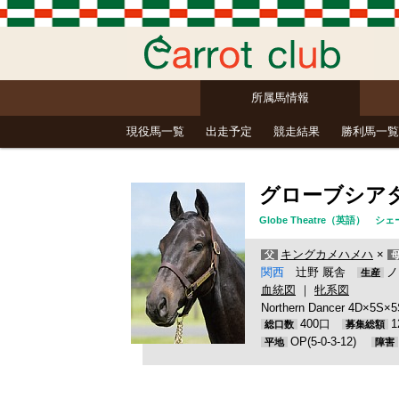
所属馬情報
現役馬一覧
出走予定
競走結果
勝利馬一覧
グローブシア
Globe Theatre（英語）
キングカメハメハ
×
父
関西
辻野 厩舎
ノ
生産
血統図
｜
牝系図
Northern Dancer 4D×5S×5
400口
総口数
募集総額
OP(5-0-3-12)
平地
障害