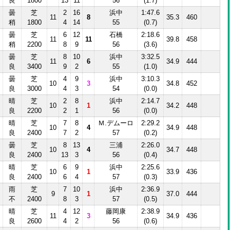
良
1800
13
11
56
(1.7)
曇
芝
2
16
浜中
1:47.6
11
8
35.3
460
稍
1800
4
14
55
(0.7)
曇
芝
6
12
石橋
2:18.6
11
11
39.8
458
稍
2200
8
9
56
(3.6)
曇
芝
8
10
浜中
3:32.5
11
6
34.9
444
良
3400
9
2
55
(1.0)
曇
芝
4
9
浜中
3:10.3
10
3
34.8
452
良
3000
4
3
54
(0.0)
晴
芝
2
8
浜中
2:14.7
10
1
34.2
448
良
2200
2
1
56
(0.0)
晴
芝
7
8
Ｍ.デムーロ
2:29.2
10
4
34.9
448
良
2400
7
2
57
(0.2)
曇
芝
8
13
三浦
2:26.0
10
4
34.7
448
良
2400
13
3
56
(0.4)
晴
芝
6
9
浜中
2:25.6
10
1
33.9
436
良
2400
6
4
57
(0.3)
雨
芝
7
10
浜中
2:36.9
9
1
37.0
444
不
2400
8
3
57
(0.5)
晴
芝
4
12
藤岡康
2:38.9
11
3
34.9
436
良
2600
4
2
56
(0.6)