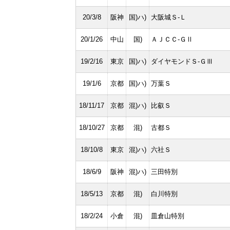
20/3/8
阪神
国)ハ)
大阪城Ｓ-Ｌ
20/1/26
中山
国)
ＡＪＣＣ-ＧⅡ
19/2/16
東京
国)ハ)
ダイヤモンドＳ-ＧⅢ
19/1/6
京都
国)ハ)
万葉Ｓ
18/11/17
京都
混)ハ)
比叡Ｓ
18/10/27
京都
混)
古都Ｓ
18/10/8
東京
混)ハ)
六社Ｓ
18/6/9
阪神
混)ハ)
三田特別
18/5/13
京都
混)
白川特別
18/2/24
小倉
混)
皿倉山特別