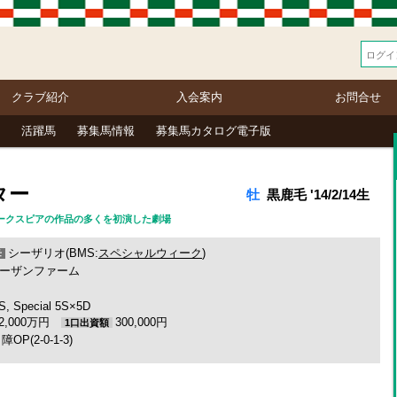
クラブ紹介
入会案内
お問合せ
活躍馬
募集馬情報
募集馬カタログ電子版
ター
牡
黒鹿毛 '14/2/14生
 シェークスピアの作品の多くを初演した劇場
シーザリオ(BMS:
スペシャルウィーク
)
母
ーザンファーム
S, Special 5S×5D
12,000万円
300,000円
1口出資額
障OP(2-0-1-3)