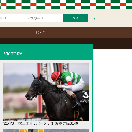
?
リンク
VICTORY
'21/4/3 混)三木ＨＬパークＪＳ 阪神 芝障3140