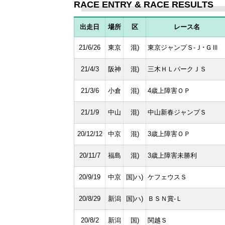
RACE ENTRY & RACE RESULTS
出走日
場所
区
レース名
21/6/26
東京
混)
東京ジャンプＳ-Ｊ･ＧⅢ
21/4/3
阪神
混)
三木ＨＬパークＪＳ
21/3/6
小倉
混)
4歳上障害ＯＰ
21/1/9
中山
混)
中山新春ジャンプＳ
20/12/12
中京
混)
3歳上障害ＯＰ
20/11/7
福島
混)
3歳上障害未勝利
20/9/19
中京
国)ハ)
ケフェウスＳ
20/8/29
新潟
国)ハ)
ＢＳＮ賞-Ｌ
20/8/2
新潟
国)
関越Ｓ