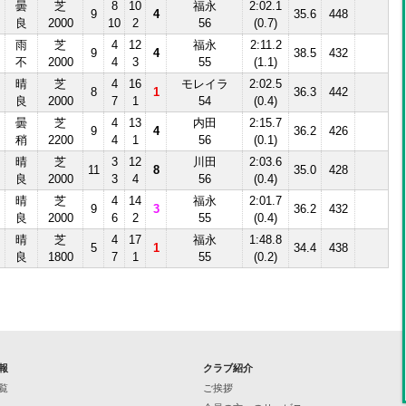
曇
芝
8
10
福永
2:02.1
9
4
35.6
448
良
2000
10
2
56
(0.7)
雨
芝
4
12
福永
2:11.2
9
4
38.5
432
不
2000
4
3
55
(1.1)
晴
芝
4
16
モレイラ
2:02.5
8
1
36.3
442
良
2000
7
1
54
(0.4)
曇
芝
4
13
内田
2:15.7
9
4
36.2
426
稍
2200
4
1
56
(0.1)
晴
芝
3
12
川田
2:03.6
11
8
35.0
428
良
2000
3
4
56
(0.4)
晴
芝
4
14
福永
2:01.7
9
3
36.2
432
良
2000
6
2
55
(0.4)
晴
芝
4
17
福永
1:48.8
5
1
34.4
438
良
1800
7
1
55
(0.2)
報
クラブ紹介
覧
ご挨拶