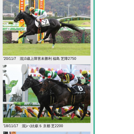
'20/11/7 混)3歳上障害未勝利 福島 芝障2750
'18/11/17 混)ハ)比叡Ｓ 京都 芝2200