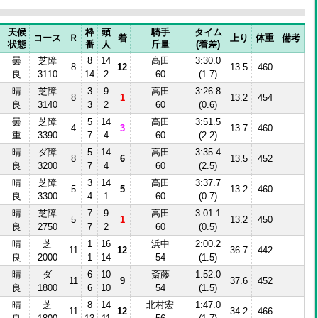
天候
枠
頭
騎手
タイム
コース
Ｒ
着
上り
体重
備考
状態
番
人
斤量
(着差)
曇
芝障
8
14
高田
3:30.0
8
12
13.5
460
良
3110
14
2
60
(1.7)
晴
芝障
3
9
高田
3:26.8
8
1
13.2
454
良
3140
3
2
60
(0.6)
曇
芝障
5
14
高田
3:51.5
4
3
13.7
460
重
3390
7
4
60
(2.2)
晴
ダ障
5
14
高田
3:35.4
8
6
13.5
452
良
3200
7
4
60
(2.5)
晴
芝障
3
14
高田
3:37.7
5
5
13.2
460
良
3300
4
1
60
(0.7)
晴
芝障
7
9
高田
3:01.1
5
1
13.2
450
良
2750
7
2
60
(0.5)
晴
芝
1
16
浜中
2:00.2
11
12
36.7
442
良
2000
1
14
54
(1.5)
晴
ダ
6
10
斎藤
1:52.0
11
9
37.6
452
良
1800
6
10
54
(1.5)
晴
芝
8
14
北村宏
1:47.0
11
12
34.2
466