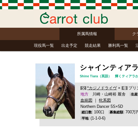
所属馬情報
ク
現役馬一覧
出走予定
競走結果
勝利馬一覧
シャインティア
Shine Tiara（英語） 輝くティ
*カジノドライヴ
×
プリ
父
母
地方
川崎・山崎裕 厩舎
生産
血統図
｜
牝系図
Northern Dancer 5S×5D
100口
700
総口数
募集総額
(1-1-0-6)
平地