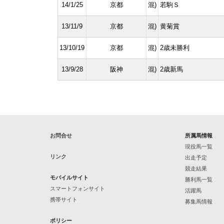
14/1/25
京都
混)
若駒Ｓ
13/11/9
京都
混)
黄菊賞
13/10/19
京都
混)
2歳未勝利
13/9/28
阪神
混)
2歳新馬
お問合せ
所属馬情報
現役馬一覧
リンク
出走予定
競走結果
モバイルサイト
勝利馬一覧
スマートフォンサイト
活躍馬
携帯サイト
募集馬情報
ポリシー