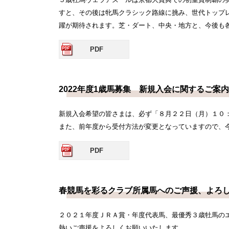
すと、その後は牝馬クラシック路線に挑み、世代トップ
躍が期待されます。芝・ダート、中央・地方と、今後も
PDF
2022年度1歳馬募集 新規入会に関するご案内
新規入会希望の皆さまは、必ず「８月２２日（月）１０
また、前年度から受付方法が変更となっていますので、
PDF
春競馬を彩るクラブ所属馬へのご声援、よろ
２０２１年度ＪＲＡ賞・年度代表馬、最優秀３歳牡馬の
熱いご声援をよろしくお願いいたします。