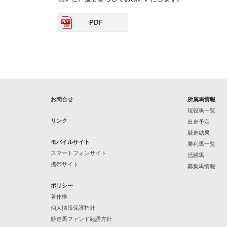
PDF
お問合せ
所属馬情報
現役馬一覧
リンク
出走予定
競走結果
モバイルサイト
勝利馬一覧
スマートフォンサイト
活躍馬
携帯サイト
募集馬情報
ポリシー
著作権
個人情報保護指針
競走馬ファンド勧誘方針