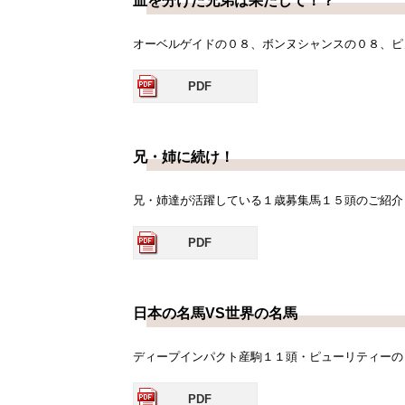
血を分けた兄弟は果たして！？
オーベルゲイドの０８、ボンヌシャンスの０８、ピ
PDF
兄・姉に続け！
兄・姉達が活躍している１歳募集馬１５頭のご紹介
PDF
日本の名馬VS世界の名馬
ディープインパクト産駒１１頭・ピューリティーの
PDF