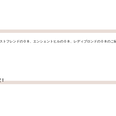
ストフレンドの０８、エンシェントヒルの０８、レディブロンドの０８のご
定！