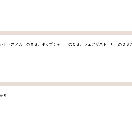
シトラスノカゼの０８、ポップチャートの０８、シェアザストーリーの０８
紹介