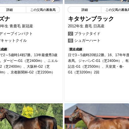
詳細
この父馬の募集馬
詳細
この父馬の募集
ズナ
キタサンブラック
10年生 青鹿毛 新冠産
2012年生 鹿毛 日高産
ディープインパクト
ブラックタイド
父
*キャットクイル
シュガーハート
母
走成績
競走成績
で2～5歳時14戦7勝。13年最優秀3歳
日で3～5歳時20戦12勝。16、17年年
。ダービー-G1（芝2400m）、ニエル
表馬。ジャパンC-G1（芝2400m）、
G2（芝2400m）、大阪杯-G2（芝
記念-G1（芝2500m）、天皇賞・春-
00m）、京都新聞杯-G2（芝2200m）
G1（芝3200m）2回