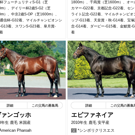
杯フューチュリティS-G1（芝
1800m）、千両賞（芝1600m）、オー
00m）、デイリー杯2歳S-G2（芝
カマー-G22着、京都記念-G22着、セン
00m）、中京2歳S-OP（芝1600m）、
ライト記念-G22着、マイルチャンピオ
通信杯-G32着、マイルチャンピオンシ
ップ-G13着、天皇賞・秋-G14着、宝塚
-G13着、スワンS-G23着、皐月賞-
念-G14着、ダービー-G15着、金鯱賞-G
4着
着
詳細
この父馬の募集馬
詳細
この父馬の募集
ヴァンゴッホ
エピファネイア
18年生 鹿毛 米国産
2010年生 鹿毛 安平産
American Pharoah
*シンボリクリスエス
父