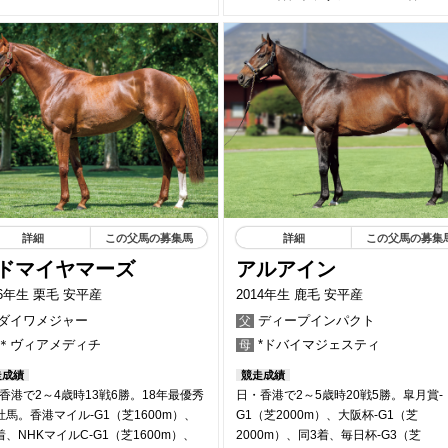
詳細
この父馬の募集馬
詳細
この父馬の募集
ドマイヤマーズ
アルアイン
16年生 栗毛 安平産
2014年生 鹿毛 安平産
ダイワメジャー
ディープインパクト
父
＊ヴィアメディチ
*ドバイマジェスティ
母
走成績
競走成績
香港で2～4歳時13戦6勝。18年最優秀
日・香港で2～5歳時20戦5勝。皐月賞-
牡馬。香港マイル-G1（芝1600m）、
G1（芝2000m）、大阪杯-G1（芝
着、NHKマイルC-G1（芝1600m）、
2000m）、同3着、毎日杯-G3（芝