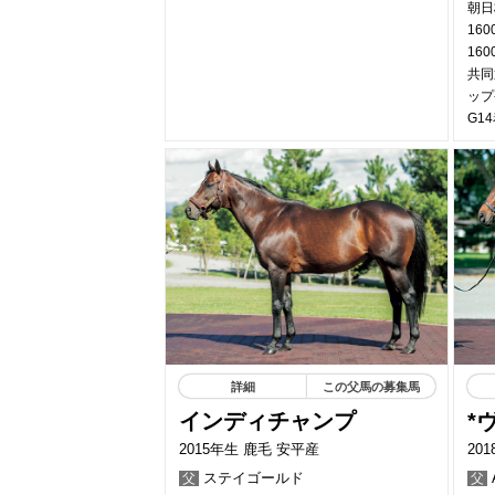
朝日
16
16
共同
ップ
G1
詳細
この父馬の募集馬
インディチャンプ
*
2015年生 鹿毛 安平産
20
ステイゴールド
父
父