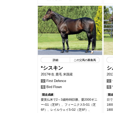
詳細
この父馬の募集馬
*シスキン
シ
2017年生 鹿毛 米国産
20
First Defence
父
父
Bird Flown
母
母
競走成績
競
愛英仏米で2～3歳時8戦5勝。愛2000ギニ
日で
ー-G1（芝8F）、フィーニクスS-G1（芝
18
6F）、レイルウェイS-G2（芝6F）、
18