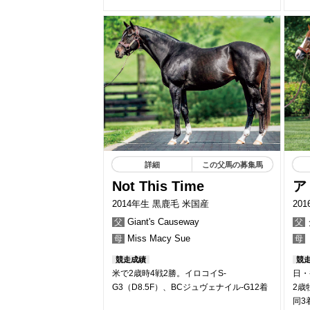
詳細
この父馬の募集馬
Not This Time
ア
2014年生 黒鹿毛 米国産
20
Giant's Causeway
父
父
Miss Macy Sue
母
母
競走成績
競
米で2歳時4戦2勝。イロコイS-
日・
G3（D8.5F）、BCジュヴェナイル-G12着
2歳
同3