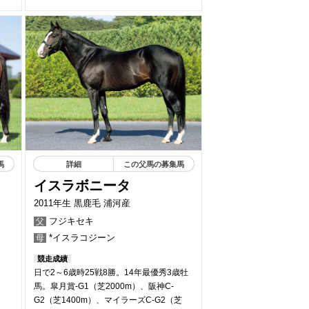
馬
詳細
この父馬の募集馬
イスラボニータ
2011年生 黒鹿毛 浦河産
フジキセキ
父
*イスラコジーン
母
競走成績
日で2～6歳時25戦8勝。14年最優秀3歳牡
馬。皐月賞-G1（芝2000m）、阪神C-
G2（芝1400m）、マイラーズC-G2（芝