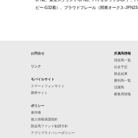
ビー-G32着）、プラウドフレール（関東オークス-JPN2
お問合せ
所属馬情報
現役馬一覧
リンク
出走予定
競走結果
モバイルサイト
勝利馬一覧
スマートフォンサイト
活躍馬
携帯サイト
募集馬情報
ポリシー
著作権
個人情報保護指針
競走馬ファンド勧誘方針
アプリプライバシーポリシー