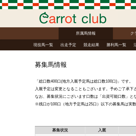
所属馬情報
ク
現役馬一覧
出走予定
競走結果
勝利馬一覧
募集馬情報
「総口数400口(地方入厩予定馬は総口数100口)」です。
入厩予定は変更となることもございます。予めご了承下
なお、募集状況にございます口数は「出資可能口数」と
※残口が100口（地方予定馬は25口）以下の募集馬は実
募集状況
入厩