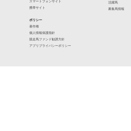
スマートフォンサイト
活躍馬
携帯サイト
募集馬情報
ポリシー
著作権
個人情報保護指針
競走馬ファンド勧誘方針
アプリプライバシーポリシー