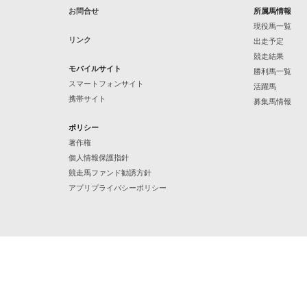
お問合せ
所属馬情報
現役馬一覧
リンク
出走予定
競走結果
モバイルサイト
勝利馬一覧
スマートフォンサイト
活躍馬
携帯サイト
募集馬情報
ポリシー
著作権
個人情報保護指針
競走馬ファンド勧誘方針
アプリプライバシーポリシー