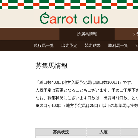
所属馬情報
ク
現役馬一覧
出走予定
競走結果
勝利馬一覧
募集馬情報
「総口数400口(地方入厩予定馬は総口数100口)」です。
入厩予定は変更となることもございます。予めご了承下
なお、募集状況にございます口数は「出資可能口数」と
※残口が100口（地方予定馬は25口）以下の募集馬は実
募集状況
入厩